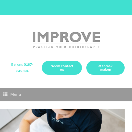
Bel ons
0187-
Neem contact
afspraak
op
maken
845394
Menu