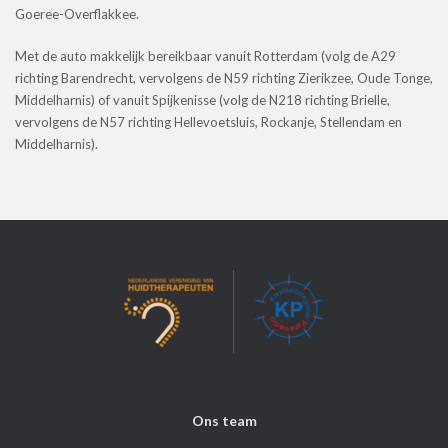
Goeree-Overflakkee.
Met de auto makkelijk bereikbaar vanuit Rotterdam (volg de A29
richting Barendrecht, vervolgens de N59 richting Zierikzee, Oude Tonge,
Middelharnis) of vanuit Spijkenisse (volg de N218 richting Brielle,
vervolgens de N57 richting Hellevoetsluis, Rockanje, Stellendam en
Middelharnis).
Ons team