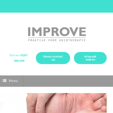
Bel ons
0187-
Neem contact
afspraak
op
maken
845394
Menu