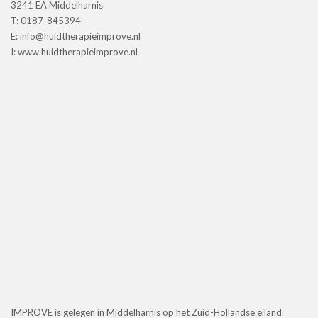
3241 EA Middelharnis
T: 0187-845394
E: info@huidtherapieimprove.nl
I: www.huidtherapieimprove.nl
IMPROVE is gelegen in Middelharnis op het Zuid-Hollandse eiland