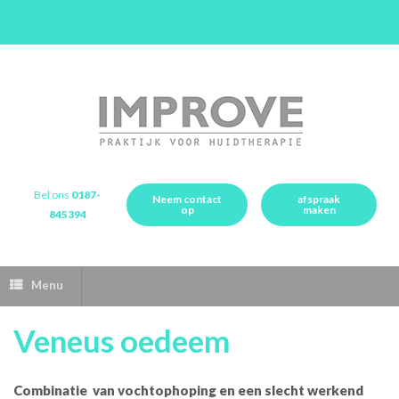
Bel ons
0187-
Neem contact
afspraak
op
maken
845394
Menu
Veneus oedeem
Combinatie van vochtophoping en een slecht werkend