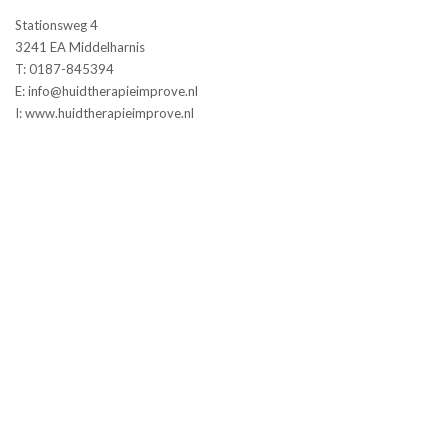
Stationsweg 4
3241 EA Middelharnis
T: 0187-845394
E: info@huidtherapieimprove.nl
I: www.huidtherapieimprove.nl