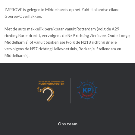
IMPROVE is gelegen in Middelharnis op het Zuid-Hollandse eiland
Goeree-Overflakkee.
Met de auto makkelijk bereikbaar vanuit Rotterdam (volg de A29
richting Barendrecht, vervolgens de N59 richting Zierikzee, Oude Tonge,
Middelharnis) of vanuit Spijkenisse (volg de N218 richting Brielle,
vervolgens de N57 richting Hellevoetsluis, Rockanje, Stellendam en
Middelharnis).
Ons team