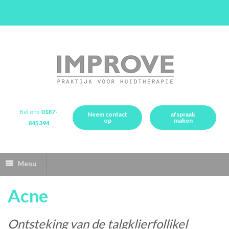
Bel ons
0187-
Neem contact
afspraak
op
maken
845394
Menu
Acne
Ontsteking van de talgklierfollikel