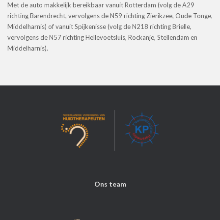
Met de auto makkelijk bereikbaar vanuit Rotterdam (volg de A29
richting Barendrecht, vervolgens de N59 richting Zierikzee, Oude Tonge,
Middelharnis) of vanuit Spijkenisse (volg de N218 richting Brielle,
vervolgens de N57 richting Hellevoetsluis, Rockanje, Stellendam en
Middelharnis).
Ons team