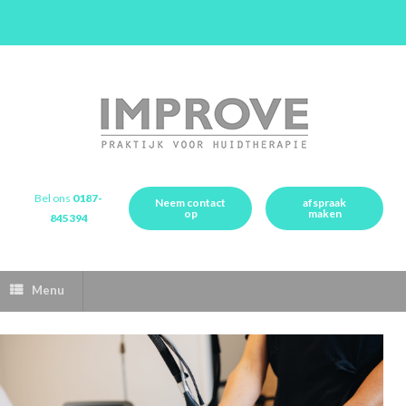
Bel ons
0187-
Neem contact
afspraak
op
maken
845394
Menu