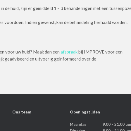
 in de huid, zijn er gemiddeld 1 – 3 behandelingen met een tussenpoz
tjes voordoen. Indien gewenst, kan de behandeling herhaald worden.
den voor uw huid? Maak dan een
afspraak
bij IMPROVE voor een
lijk geadviseerd en uitvoerig geïnformeerd over de
Ons team
Openingstijden
Maandag
9.00 – 21.00 uu
Dinsdag
8.00 – 21.00 uu