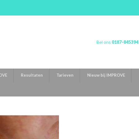
Bel ons
0187-845394
OVE
Resultaten
Tarieven
Nieuw bij IMPROVE