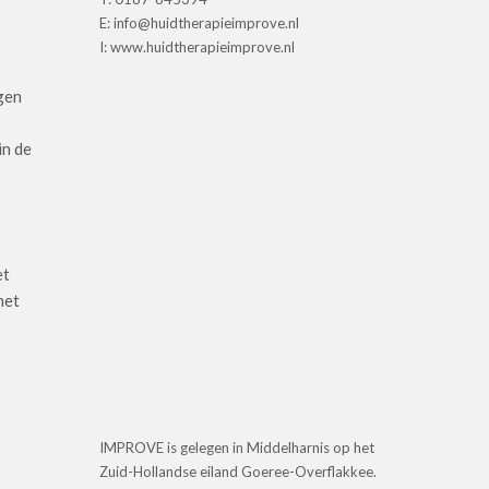
E: info@huidtherapieimprove.nl
I: www.huidtherapieimprove.nl
gen
in de
et
het
IMPROVE is gelegen in Middelharnis op het
Zuid-Hollandse eiland Goeree-Overflakkee.