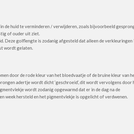
in de huid te verminderen / verwijderen, zoals bijvoorbeeld gespron
ig of ouder uit ziet.
id. Deze golflengte is zodanig afgesteld dat alleen de verkleuringen 
st wordt gelaten.
omen door de rode kleur van het bloedvaatje of de bruine kleur van h
ongen adertje wordt dicht ‘geschroeid’, dit wordt vervolgens door 
pigmentvlekje wordt zodanig opgewarmd dat er in de dag na de
een week hersteld en het pigmentvlekje is opgelicht of verdwenen.