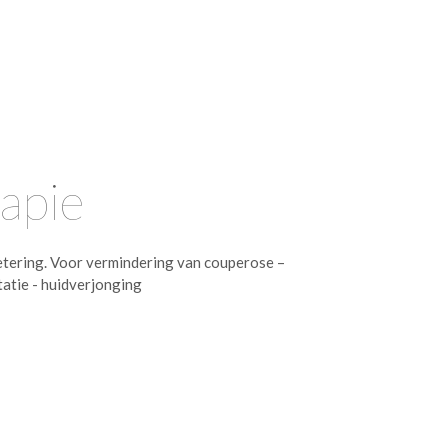
apie
etering. Voor vermindering van couperose –
atie - huidverjonging