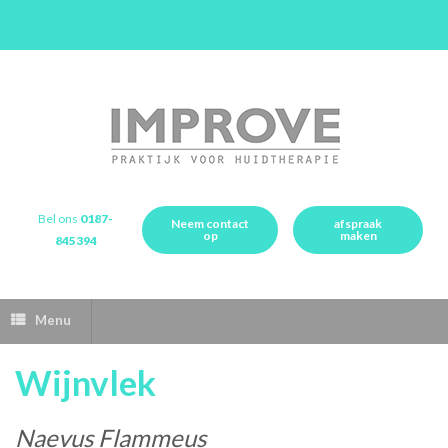
Bel ons
0187-
Neem contact
afspraak
op
maken
845394
Menu
Wijnvlek
Naevus Flammeus