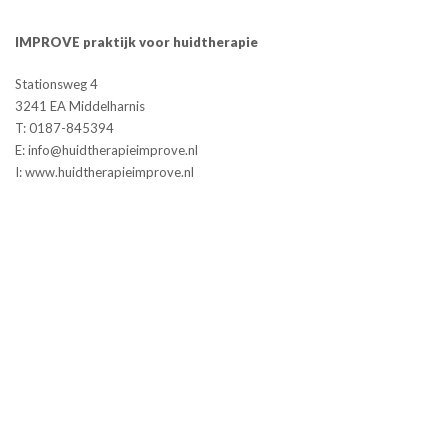
IMPROVE praktijk voor huidtherapie
Stationsweg 4
3241 EA Middelharnis
T: 0187-845394
E: info@huidtherapieimprove.nl
I: www.huidtherapieimprove.nl