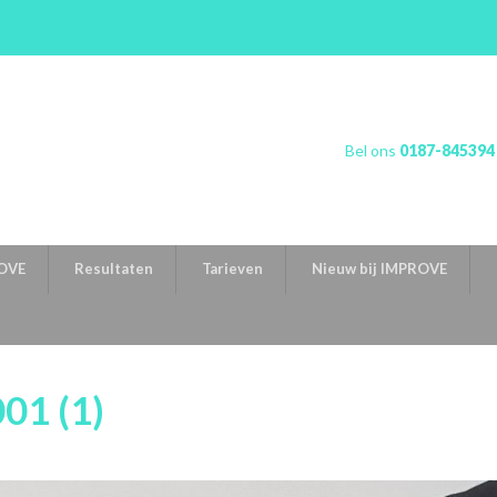
Bel ons
0187-845394
OVE
Resultaten
Tarieven
Nieuw bij IMPROVE
01 (1)