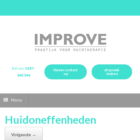
Bel ons
0187-
Neem contact
afspraak
op
maken
845394
Menu
Huidoneffenheden
Volgende →