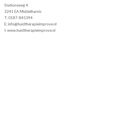
Stationsweg 4
3241 EA Middelharnis
T: 0187-845394
E: info@huidtherapieimprove.nl
I: www.huidtherapieimprove.nl