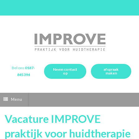
Bel ons
0187-
Neem contact
afspraak
op
maken
845394
Menu
Vacature IMPROVE
praktijk voor huidtherapie