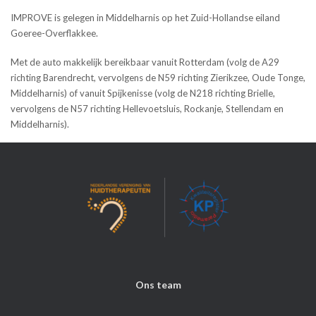
IMPROVE is gelegen in Middelharnis op het Zuid-Hollandse eiland
Goeree-Overflakkee.
Met de auto makkelijk bereikbaar vanuit Rotterdam (volg de A29
richting Barendrecht, vervolgens de N59 richting Zierikzee, Oude Tonge,
Middelharnis) of vanuit Spijkenisse (volg de N218 richting Brielle,
vervolgens de N57 richting Hellevoetsluis, Rockanje, Stellendam en
Middelharnis).
Ons team