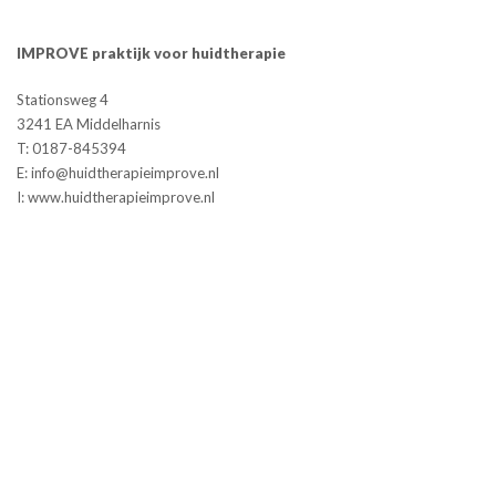
IMPROVE praktijk voor huidtherapie
Stationsweg 4
3241 EA Middelharnis
T: 0187-845394
E: info@huidtherapieimprove.nl
I: www.huidtherapieimprove.nl