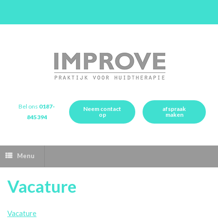
Bel ons
0187-
Neem contact
afspraak
op
maken
845394
Menu
Vacature
Vacature