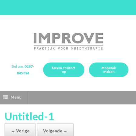
Bel ons
0187-
Neem contact
afspraak
op
maken
845394
Menu
Untitled-1
← Vorige
Volgende →