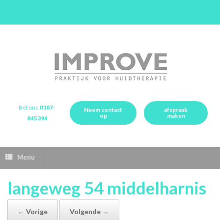
Bel ons
0187-
Neem contact
afspraak
op
maken
845394
Menu
langeweg 54 middelharnis
← Vorige
Volgende →