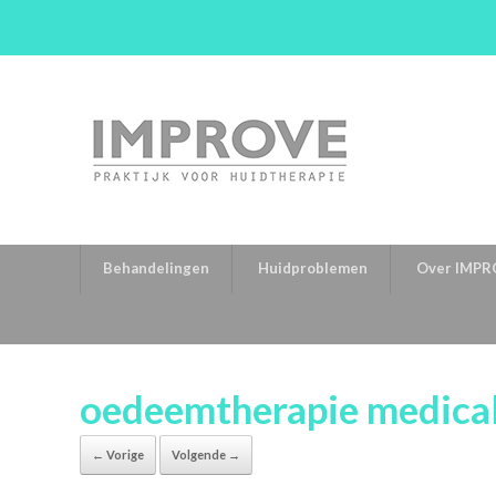
Behandelingen
Huidproblemen
Over IMPR
oedeemtherapie medical
← Vorige
Volgende →