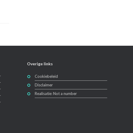
Overige links
r
Cookiebeleid
r
Disclaimer
r
Realisatie: Not a number
r
r