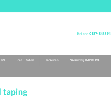
Bel ons
0187-845394
OVE
Resultaten
Tarieven
Nieuw bij IMPROVE
 taping