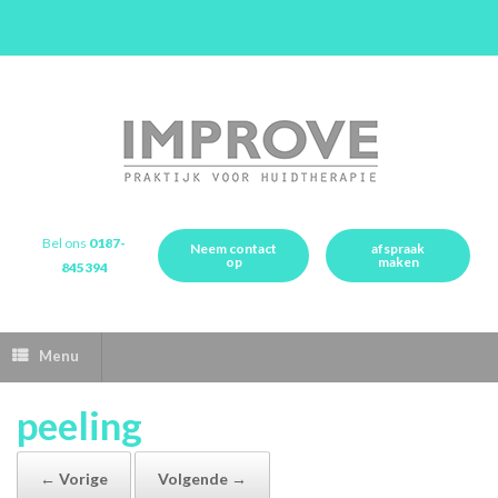
Bel ons
0187-
Neem contact
afspraak
op
maken
845394
Menu
peeling
← Vorige
Volgende →