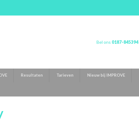
Bel ons
0187-845394
OVE
Resultaten
Tarieven
Nieuw bij IMPROVE
V