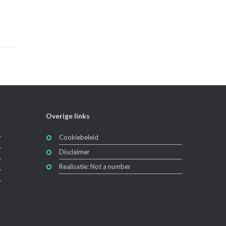
Overige links
r
Cookiebeleid
r
Disclaimer
r
Realisatie: Not a number
r
r