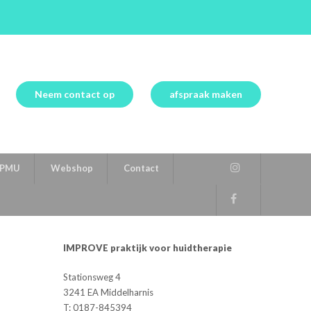
Neem contact op
afspraak maken
PMU
Webshop
Contact
IMPROVE praktijk voor huidtherapie
Stationsweg 4
3241 EA Middelharnis
T: 0187-845394