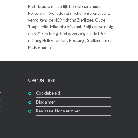
Met de auto makkelijk bereikbaar vanuit
Rotterdam (volg de A29 richting Barendrecht,
vervolgens de N59 richting Zierikzee, Oude
Tonge, Middelharnis) of vanuit Spijkenisse (volg
de N218 richting Brielle, vervolgens de N57
richting Hellevoetsluis, Rockanje, Stellendam en
Middelharnis).
Overige links
r
Cookiebeleid
r
Disclaimer
r
Realisatie: Not a number
r
r