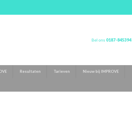
Bel ons
0187-845394
OVE
Resultaten
Tarieven
Nieuw bij IMPROVE