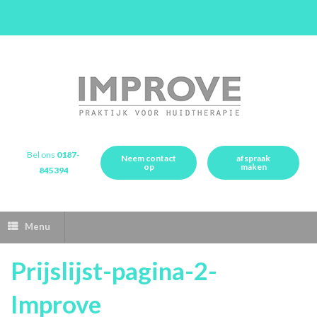
Bel ons
0187-
Neem contact
afspraak
op
maken
845394
Menu
Prijslijst-pagina-2-
Improve