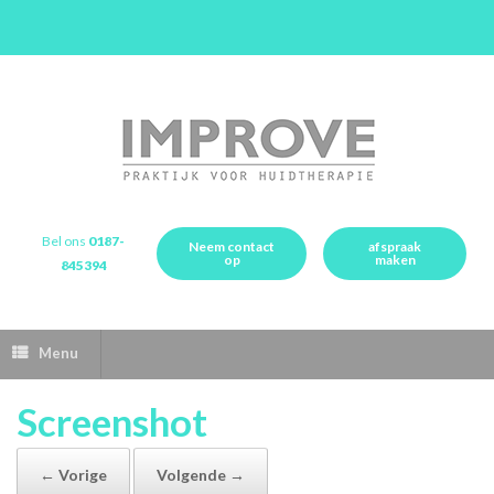
Bel ons
0187-
Neem contact
afspraak
op
maken
845394
Menu
Screenshot
← Vorige
Volgende →