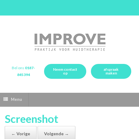
Bel ons
0187-
Neem contact
afspraak
op
maken
845394
Menu
Screenshot
← Vorige
Volgende →