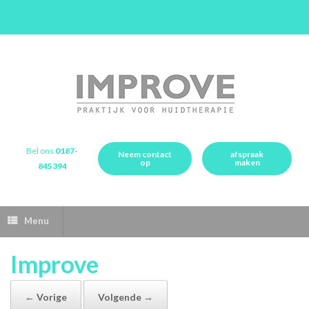
Bel ons
0187-
Neem contact
afspraak
op
maken
845394
Menu
Improve
← Vorige
Volgende →