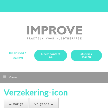
Bel ons
0187-
Neem contact
afspraak
op
maken
845394
Menu
Verzekering-icon
← Vorige
Volgende →